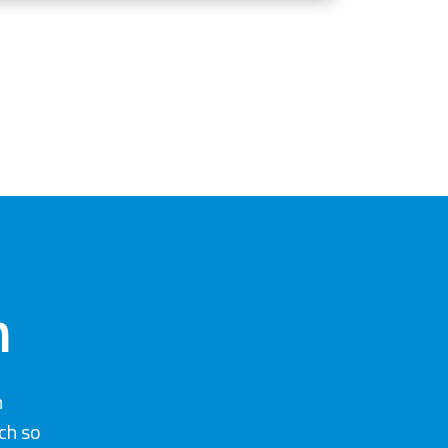
n
n
ch so